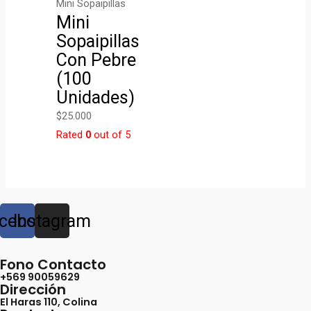
Mini Sopaipillas
Mini
Sopaipillas
Con Pebre
(100
Unidades)
$
25.000
Rated
0
out of 5
cebook
Instagram
Fono Contacto
+569 90059629
Dirección
El Haras 110, Colina