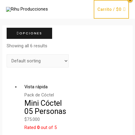
Ir
Carrito
/
$
0
al
contenido
OPCIONES
Showing all 6 results
Vista rápida
Pack de Cóctel
Mini Cóctel
05 Personas
$
75.000
Rated
0
out of 5