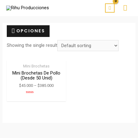
OPCIONES
Showing the single result
Mini Brochetas
Mini Brochetas De Pollo
(desde 50 Unid)
$
45.000
–
$
385.000
Rated
0
out
of
5