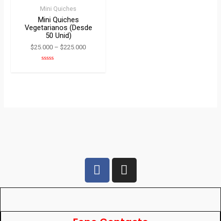
Mini Quiches
Mini Quiches
Vegetarianos (desde
50 Unid)
$
25.000
–
$
225.000
Rated
0
out
of
5