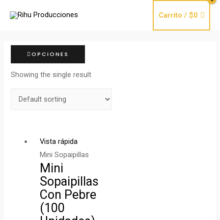
Ir
Carrito
/
$
0
al
contenido
OPCIONES
Showing the single result
Vista rápida
Mini Sopaipillas
Mini
Sopaipillas
Con Pebre
(100