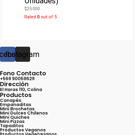
Unidades)
$
25.000
Rated
0
out of 5
cebook
Instagram
Fono Contacto
+569 90059629
Dirección
El Haras 110, Colina
Productos
Canapés
Empanaditas
Mini Brochetas
Mini Dulces Chilenos
Mini Quiches
Mini Pizzas
Tapaditos
Productos Veganos
Productos Vegetarianos