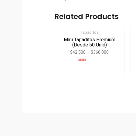
Related Products
Tapaditos
Mini Tapaditos Premium
(desde 50 Unid)
$
42.500
–
$
360.000
Rated
0
out
of
5