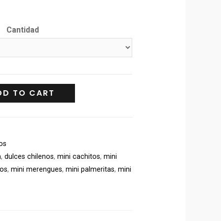
Cantidad
DD TO CART
nos
a
,
dulces chilenos
,
mini cachitos
,
mini
nos
,
mini merengues
,
mini palmeritas
,
mini