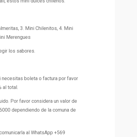
il, estos mini dulces chilenos.
lmeritas,
3. Mini Chilenitos, 4. Mini
Mini Merengues
egir los sabores.
i necesitas boleta o factura por favor
al total.
ido. Por favor considera un valor de
$6000 dependiendo de la comuna de
 comunicarla al WhatsApp +569