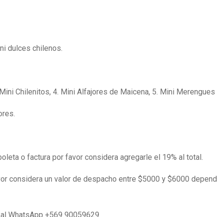
ni dulces chilenos.
Mini Chilenitos, 4. Mini Alfajores de Maicena, 5. Mini Merengues
ores.
boleta o factura por favor considera agregarle el 19% al total.
avor considera un valor de despacho entre $5000 y $6000 depend
la al WhatsApp +569 90059629