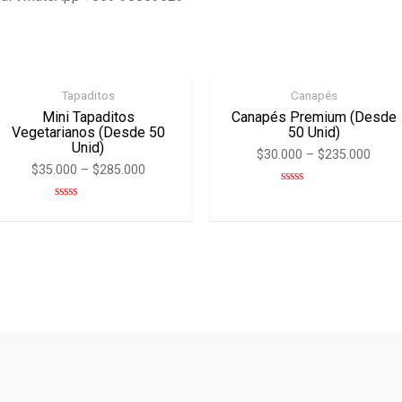
Tapaditos
Canapés
Mini Tapaditos
Canapés Premium (desde
Vegetarianos (desde 50
50 Unid)
Unid)
$
30.000
–
$
235.000
$
35.000
–
$
285.000
Rated
0
Rated
out
0
of
out
5
of
5