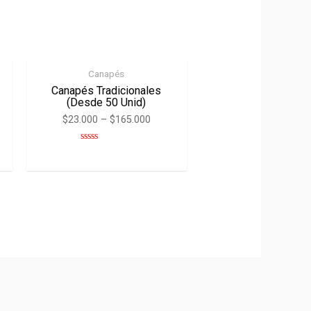
Canapés
Canapés Tradicionales
(desde 50 Unid)
$
23.000
–
$
165.000
Rated
0
out
of
5