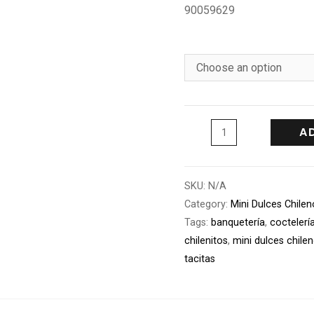
90059629
A
SKU:
N/A
Category:
Mini Dulces Chile
Tags:
banquetería
,
coctelerí
chilenitos
,
mini dulces chile
tacitas