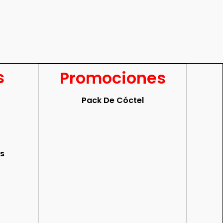
s
Promociones
Pack De Cóctel
os