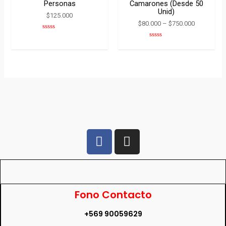
Personas
Camarones (desde 50
Unid)
$
125.000
$
80.000
–
$
750.000
Rated
0
Rated
out
0
of
out
5
of
5
Fono Contacto
+569 90059629