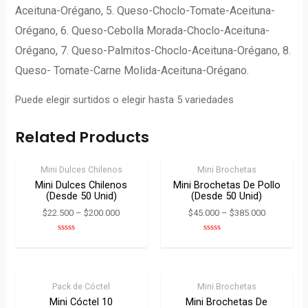
Aceituna-Orégano, 5. Queso-Choclo-Tomate-Aceituna-
Orégano, 6. Queso-Cebolla Morada-Choclo-Aceituna-
Orégano, 7. Queso-Palmitos-Choclo-Aceituna-Orégano, 8.
Queso- Tomate-Carne Molida-Aceituna-Orégano.
Puede elegir surtidos o elegir hasta 5 variedades
Related Products
Mini Dulces Chilenos
Mini Brochetas
Mini Dulces Chilenos
Mini Brochetas De Pollo
(desde 50 Unid)
(desde 50 Unid)
$
22.500
–
$
200.000
$
45.000
–
$
385.000
Rated
Rated
0
0
out
out
of
of
5
5
Pack de Cóctel
Mini Brochetas
Mini Cóctel 10
Mini Brochetas De